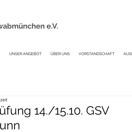
wabmünchen e.V.
E
UNSER ANGEBOT
ÜBER UNS
VORSTANDSCHAFT
AUS
zeit
üfung 14./15.10. GSV
runn