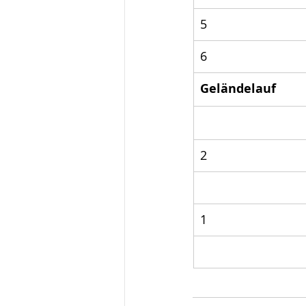
5
6
Geländelauf
2
1