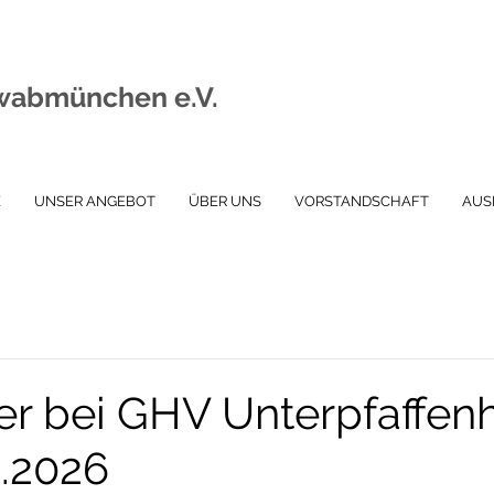
wabmünchen e.V.
E
UNSER ANGEBOT
ÜBER UNS
VORSTANDSCHAFT
AUS
er bei GHV Unterpfaffen
.2026