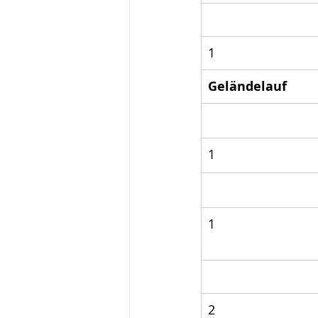
1
Geländelauf
1
1
2