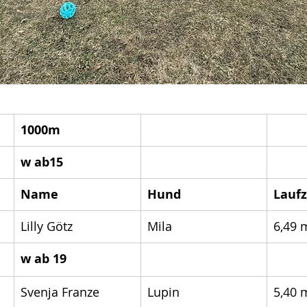
1000m
w ab15
Name
Hund
Laufz
Lilly Götz
Mila
6,49 
w ab 19
Svenja Franze
Lupin
5,40 