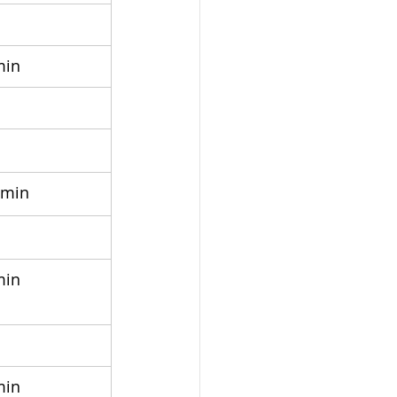
min
 min
min
min