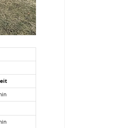
eit
min
min