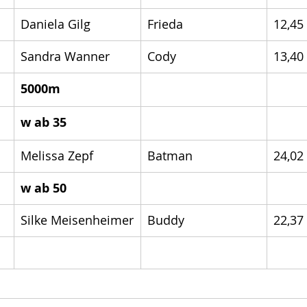
Daniela Gilg
Frieda
12,45
Sandra Wanner
Cody 
13,40
5000m
w ab 35
Melissa Zepf
Batman
24,02
w ab 50
Silke Meisenheimer
Buddy 
22,37