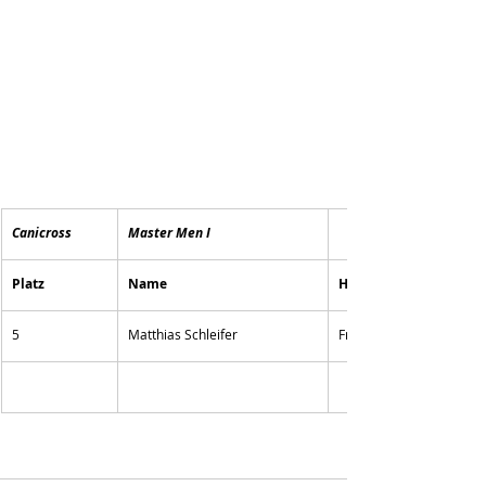
Canicross 
Master Men I
Platz
Name
Hund
5
Matthias Schleifer
Frodo